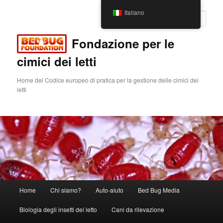
Vai
Italiano
al
Cerca
contenuto
principale
Fondazione per le
cimici dei letti
Home del Codice europeo di pratica per la gestione delle cimici dei
letti
Menu
Home
Chi siamo?
Auto-aiuto
Bed Bug Media
principale
Biologia degli insetti del letto
Cani da rilevazione