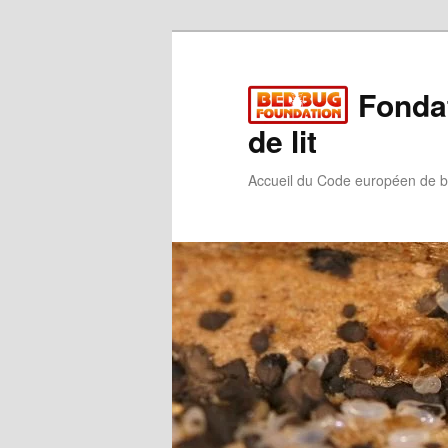
Aller
au
contenu
Fondat
principal
de lit
Accueil du Code européen de bon