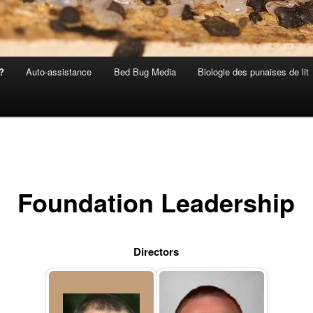
?
Auto-assistance
Bed Bug Media
Biologie des punaises de lit
Foundation Leadership
Directors