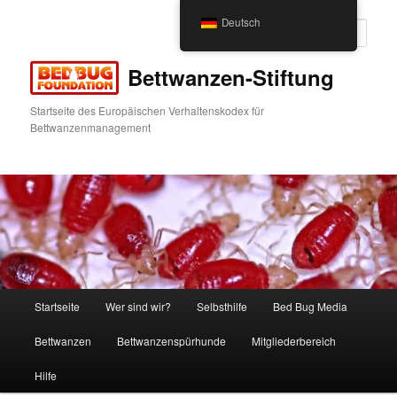
Zum
Deutsch
Inhalt
Such
wechseln
Bettwanzen-Stiftung
Startseite des Europäischen Verhaltenskodex für
Bettwanzenmanagement
Hauptmenü
Startseite
Wer sind wir?
Selbsthilfe
Bed Bug Media
Bettwanzen
Bettwanzenspürhunde
Mitgliederbereich
Hilfe