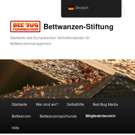
Zum
Deutsch
Inhalt
Such
wechseln
Bettwanzen-Stiftung
Startseite des Europäischen Verhaltenskodex für
Bettwanzenmanagement
Hauptmenü
Startseite
Wer sind wir?
Selbsthilfe
Bed Bug Media
Mitgliederbereich
Bettwanzen
Bettwanzenspürhunde
Hilfe